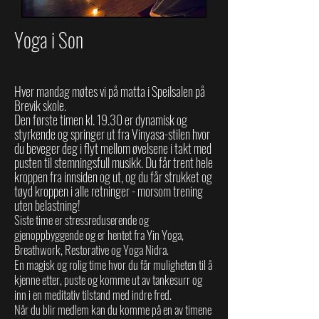
Yoga i Son
Hver mandag møtes vi på matta i Speilsalen på
Brevik skole.
Den første timen kl. 19.30 e
r dynamisk og
styrkend
e og springer ut fra Vinyasa-stilen hvor
du beveger deg i flyt mellom øvelsene i takt med
pusten til stemningsfull musikk. Du får trent hele
kroppen fra innsiden og ut, og du får strukket og
tøyd kroppen i alle retninger - morsom trening
uten belastning!
Siste time er stressreduserende og
gjenoppbyggende og er hentet fra Yin Yoga,
Breathwork, Restorative og Yoga Nidra.
En magisk og rolig time hvor du får muligheten til å
kjenne etter, puste og komme ut av tankesurr og
inn i en meditativ tilstand med indre fred.
Når du blir medlem kan du komme på en av timene