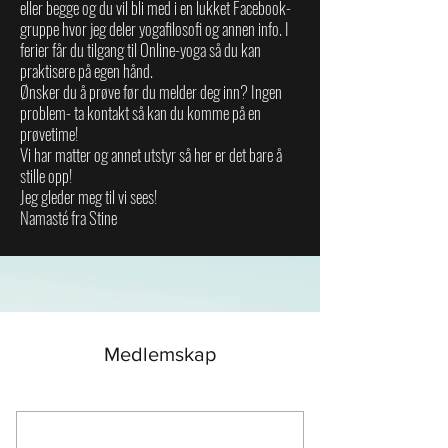
eller begge og d
u vil bli med i en lukket Facebook-
gruppe hvor jeg deler yogafilosofi og annen info. I
ferier får du tilgang til Online-yoga så du kan
praktisere på egen hånd.
Ønsker du å prøve før du melder deg inn? Ingen
problem- ta kontakt så kan du komme på en
prøvetime!
Vi har matter og annet utstyr så her er det bare å
stille opp!
Jeg gleder meg til vi sees!
Namasté fra Stine
Medlemskap