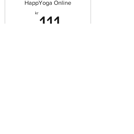
HappYoga Online
111kr
kr
111
Hver måned
Varierte online-timer - praktiser når det
passer deg!
7 dagers gratis prøveperiode
Gratis prøveperiode
Full tilgang til arkiv med mange
ulike timer
Strykende Vinyasa Yoga
Avslappende og